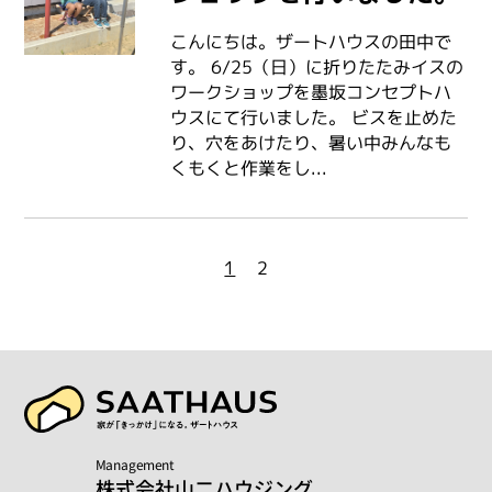
こんにちは。ザートハウスの田中で
す。 6/25（日）に折りたたみイスの
ワークショップを墨坂コンセプトハ
ウスにて行いました。 ビスを止めた
り、穴をあけたり、暑い中みんなも
くもくと作業をし...
投
2
1
稿
の
ペ
ー
ジ
Management
株式会社山二ハウジング